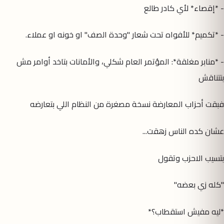
- *إقصاء* لأي كادر طالع
- *تكميم* للأفواه تحت شعار "وحدة الصف" او خونه او عملاء.
- *منابر مغلقة*: المؤتمر العام شكلي، والأمانات بتاخد أوامر مش
بتتناقش
فبقت أحزاب المعارضة نسخة مصغرة من النظام اللي بتعارضه
عشان كده الناس زهقت...
بتسيب الاحزب وتقول
"كله زي بعضه"
*ليه مفيش استقطاب؟*