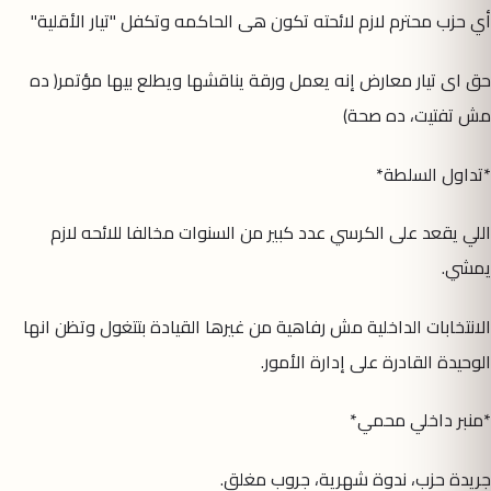
أي حزب محترم لازم لائحته تكون هى الحاكمه وتكفل "تيار الأقلية"
حق اى تيار معارض إنه يعمل ورقة يناقشها ويطلع بيها مؤتمر( ده
مش تفتيت، ده صحة)
*تداول السلطة*
اللي يقعد على الكرسي عدد كبير من السنوات مخالفا للائحه لازم
يمشي.
الانتخابات الداخلية مش رفاهية من غيرها القيادة بتتغول وتظن انها
الوحيدة القادرة على إدارة الأمور.
*منبر داخلي محمي*
جريدة حزب، ندوة شهرية، جروب مغلق.