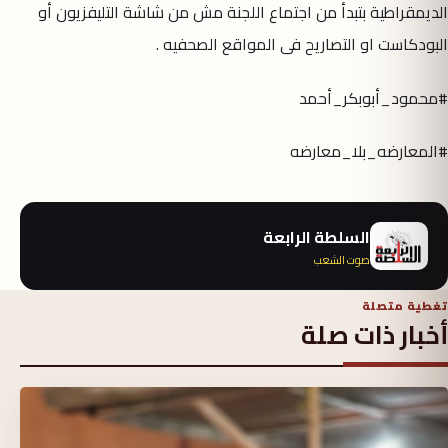
الديمقراطية بتبدأ من اجتماع اللجنة مش من شاشة التليفزيون أو
البودكاست او التصاريح فى المواقع الصحفيه .
#محمود_أبوبكر_أحمد
#المعارضه_بلا_معارضه
السلطة الرابعة
صوت الشعب
تغطية متصلة
أخبار ذات صلة