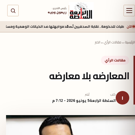
رئيس التحرير :
ريمون وجيه
الآن
مة.. نقابة الصحفيين تُصعّد مواجهتها ضد الكيانات الوهمية ومستغلي المتدربين
منذ 15 ساع
الرئيسية
←
مقالات الرأي
←
الخبر
مقالات الرأي
المعارضه بلا معارضه
كتب
نُشر
ا
السلطة الرابعة
5 يونيو 2026 - 7:12 م