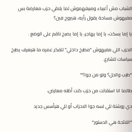
الشباب مش أغبياء ومبيفهموش لما يلاقي حزب معارضة بس
مفيهوش مساحة يقول رأيه، هيروح فين؟
يا إما يسكت، يا إما يهاجر، يا إما يصبح ناقم على الوضع .
الحزب اللي مفيهوش "مطبخ داخلي" للفكر عمره ما هيعرف يطبخ
سياسات للشارع.
*طيب والحل؟ ولو من جوا؟*
طالما انا استقالت من حزب كنت أظنه معارض،
دي روشتة للي لسه جوا الاحزاب أو للي هيأسس جديد
*اللائحة هي الدستور*