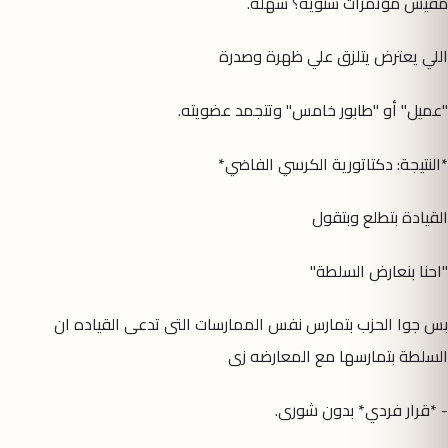
مفيش مؤتمرات سنوية؟ سهلة.
اللي يعترض يتلزق علي ظهرة وصدرة
"عميل" أو "طابور خامس" وتتجمد عضويته.
*النتيجة: دكتاتورية الكرسي الفاضي*
القيادة بتطلع وبتقول
"احنا بنعارض السلطة"
بس جوا الحزب بتمارس نفس الممارسات التى تدعى القياده ان
السلطة بتمارسها مع المعارضه زى
- *قرار فردي* بدون شورى.