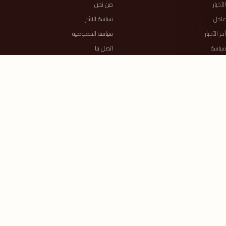
الأخبار
من نحن
عاجل
سياسة النشر
آخر الأخبار
سياسة الخصوصية
سياسة
اتصل بنا
حوادث
RSS
أخبار عالمية وعربية
الذكاء الاصطناعي
السلطة الرابعة معك
آخر الأخبار والتحليلات على مدار الساعة.
خريطة الموقع ←
جميع الحقوق محفوظة © 2026 السلطة الرابعة
الكلمة مسؤولية.. والخبر أمانة