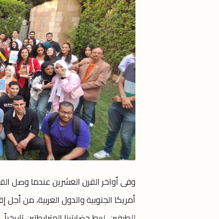
وفى أواخر القرن العشرين عندما وصل القائ
أمريكا الجنوبية والدول العربية، من أجل 
للطرفين، لربط حضارتينا المترابطتين تاريخيا