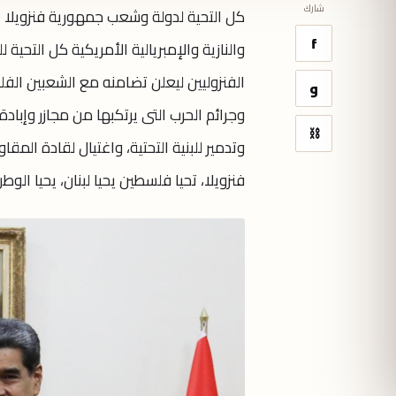
شارك
كل التحية لدولة وشعب جمهورية فنزويلا ا
f
والنازية والإمبريالية الأمريكية كل التح
الفنزوليين ليعلن تضامنه مع الشعبين الف
و
وجرائم الحرب التى يرتكبها من مجازر وإب
⛓
وتدمير للبنية التحتية، واغتيال لقادة الم
فنزويلا، تحيا فلسطين يحيا لبنان، يحيا الوط