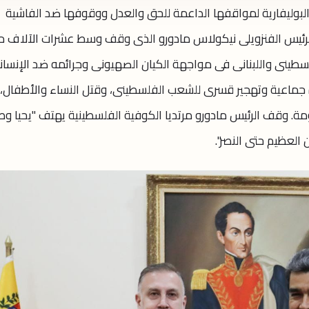
لبوليفارية لمواقفها الداعمة للحق والعدل ووقوفها ضد الفاشية
ية للرئيس الفنزويلى نيكولاس مادورو الذى وقف وسط عشرات الآلاف 
لسطينى واللبنانى فى مواجهة الكيان الصهيونى وجرائمه ضد الإنسان
ادة جماعية وتهجير قسرى للشعب الفلسطينى، وقتل النساء والأطفال،
قاومة. وقف الرئيس مادورو مرتديا الكوفية الفلسطينية يهتف "يحيا وطن
ن العظيم حتى النصر".