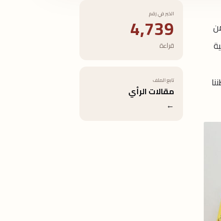
الخبر في رقم
4,739
من
ية
قراءة
نا
تابع الملف
مقالات الرأي
←