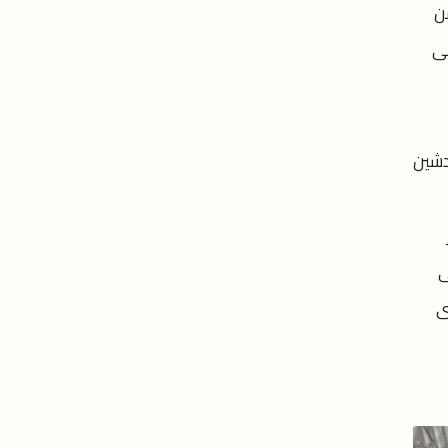
 من
نى
م، مؤتمرا لتدشين
ى
ساسى