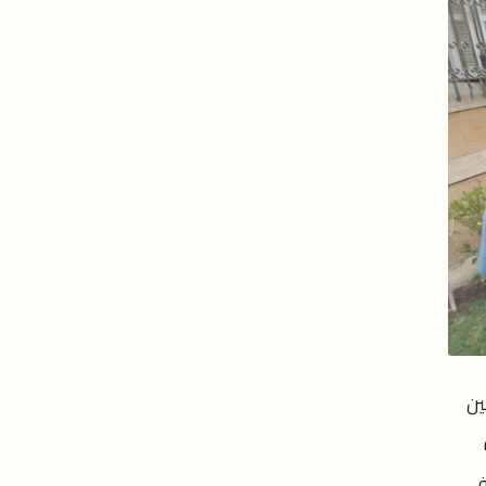
ين
في