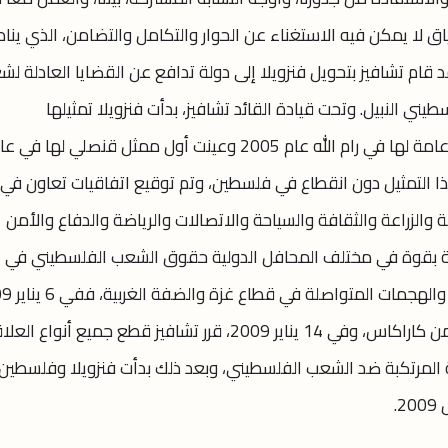
ق لا يمكن فيه الاستغناء عن الحوار والتكامل والتضامن، الذي يناد
قد قام تشافيز بتحويل فنزويلا إلى دولة تدافع عن القضايا العادلة ل
ي النبيل. وتحت قيادة القائد تشافيز، بدأت فنزويلا تمثيلها
الدبلوماسي في فلسطين بافتتاح قنصلية عامة لها في رام الله عام 2005 وعينت أول ممثل قنصلي لها في 
ى هذا التمثيل دون انقطاع في فلسطين، وتم توقيع اتفاقيات تعاون في
ة والزراعة والثقافة والسياحة والاتصالات والرياضة والدفاع والأمن
ية بقوة في مختلف المحافل الدولية حقوق الشعب الفلسطيني في
قام القائد تشافيز بطرد السفير الإسرائيلي من كاراكاس، وفي 14 يناير 2009، قرر تشافيز قطع جميع أنوا
ة المرتكبة ضد الشعب الفلسطيني، وبعد ذلك بدأت فنزويلا وفلسطين