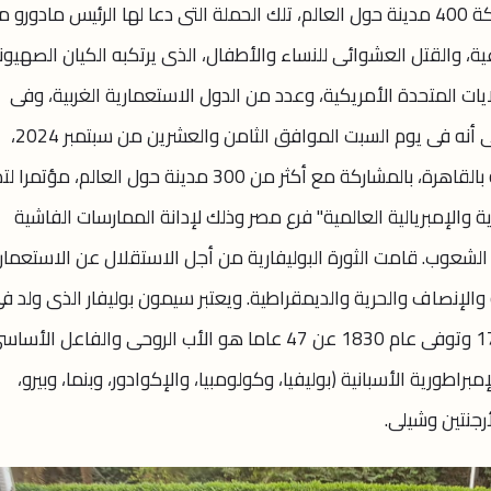
لدعم شعبى فلسطين ولبنان" وذلك بمشاركة 400 مدينة حول العالم، تلك الحملة التى دعا لها الرئيس مادورو
ة، والقتل العشوائى للنساء والأطفال، الذى يرتكبه الكيان الصهيو
ت المتحدة الأمريكية، وعدد من الدول الاستعمارية الغربية، وفى
مقدمتها بريطانيا وفرنسا. ويجدر الإشارة إلى أنه فى يوم السبت الموافق الثامن والعشرين من سبتمبر 2024،
نظمت سفارة جمهورية فنزويلا البوليفارية بالقاهرة، بالمشاركة مع أكثر من 300 مدينة حول العال
ة والإمبريالية العالمية" فرع مصر وذلك لإدانة الممارسات الفاشية
الشعوب. قامت الثورة البوليفارية من أجل الاستقلال عن الاستعمار
الإنصاف والحرية والديمقراطية. ويعتبر سيمون بوليفار الذى ولد ف
مدينة كاراكاس بفنزويلا فى 24 يوليو 1783 وتوفى عام 1830 عن 47 عاما هو الأب الروحى والفاعل الأ
براطورية الأسبانية (بوليفيا، وكولومبيا، والإكوادور، وبنما، وبيرو،
لأرجنتين وشيلى.