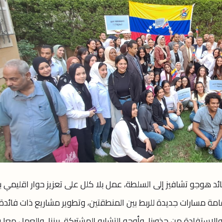
د هوجو تشافيز إلى السلطة، عمل بلا كلل على تعزيز حوار اقليمي ب
إقامة مسارات جديدة للربط بين المنطقتين، وتطوير مشاريع ذات فائدة
ً، والاستفادة من جذورنا، وأوجه التشابه المشتركة، بيننا، والعمل معا 