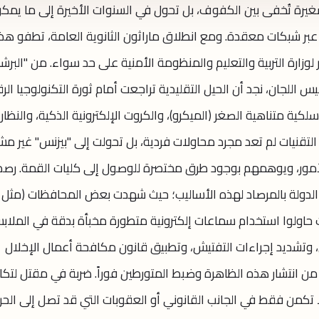
غيرة تُخفى بين الكفوف، بل تحول في السنوات الأخيرة إلى ما يمك
ار عبر شبكات معقدة. ومع انطلاق ماراثون الثانوية العامة، تطفو هذ
زارة التربية والتعليم والمنظومة الأمنية على حد سواء. من "البرشا
يس اللجان، نجد أن الحيل التقليدية تراجعت أمام ثورة التكنولوجيا الر
لكية متناهية الصغر (الميكرو)، والكروت الإلكترونية الذكية، والنظار
 التقنيات لم تعد مجرد محاولات فردية، بل تحولت إلى "بيزنس" غير مش
أمور، ويوهمهم بوجود طرق مختصرة للوصول إلى كليات القمة. رصد
لدولة بالمرصاد لهذه الأساليب؛ حيث شهدت بعض المحافظات (مثل ق
ت حاولوا استخدام سماعات إلكترونية متطورة مخبأة بدقة في الملاب
ان، وتشديد إجراءات التفتيش، وتطبيق قانون مكافحة أعمال الإخلال
من انتشار هذه الظاهرة وضبط المتورطين فوراً. ضربة في مقتل لتكا
 تكمن فقط في الجانب القانوني أو العقوبات التي قد تصل إلى الحر