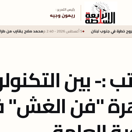
رئيس التحرير :
ريمون وجيه
5 أغسطس 2026 - 2:40 م
محمد صلاح يقترب من طرابزون سبور بعقد لمدة عامين و
 :- بين التكنولو
هرة "فن الغش" 
ية العامة