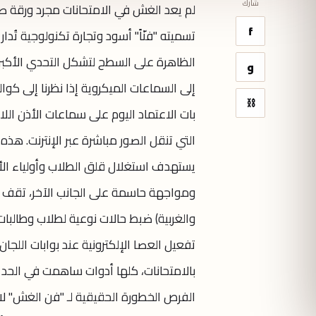
شارك
لم يعد الغش في الامتحانات مجرد ورقة ص
f
تسميته "فنّاً" أسود وتجارة تكنولوجية تُد
الظاهرة على السطح لتشكل التحدي الأكبر لو
و
إلى السماعات الميكروية إذا نظرنا إلى كوال
⛓
بات الاعتماد اليوم على سماعات الأذن اللاس
التي تنقل الصور مباشرة عبر الإنترنت. هذه
يستهدف استغلال قلق الطلاب وأولياء ال
ومواجهة حاسمة على الجانب الآخر، تقف ا
والغربية) ضبط حالات نوعية لطلاب وطالبا
تفعيل العصا الإلكترونية عند بوابات اللج
بالامتحانات، كلها أدوات ساهمت في الحد 
الفرص الخطورة الحقيقية لـ "فن الغش" لا