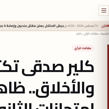
الآن
جيش الاحتلال يعلن مقتل جنديين وإصابة 4 بجروح خطرة في جنوب لبنان
الرئيسية
←
مقالات الرأي
←
الخبر
مقالات الرأي
كلير صدقى تكتب
والأخلاق.. ظا
امتحانات الثانو