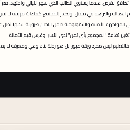
تكافؤ الفرص. عندما يستوي الطالب الذي سهر الليالي واجتهد، مع آ
يم العدالة والنزاهة في مقتل، ونصدر للمجتمع كفاءات مزيفة لا تق
 المواجهة الأمنية والتكنولوجية داخل اللجان ضرورية، لكنها تظل عل
 تغيير ثقافة "المجموع بأي ثمن" لدى الأسر، وغرس قيم الأمانة
التعليم ليس مجرد ورقة عبور، بل هو رحلة بناء وعي ومعرفة لا يم