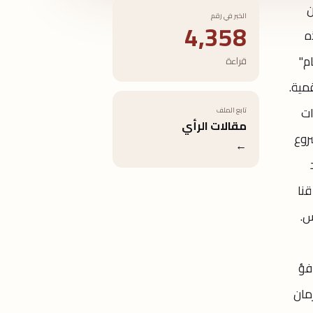
ن
الخبر في رقم
4,358
ه
م"
قراءة
قمية.
ات
تابع الملف
مقالات الرأي
روع
←
نا
س.
فؤ
مان